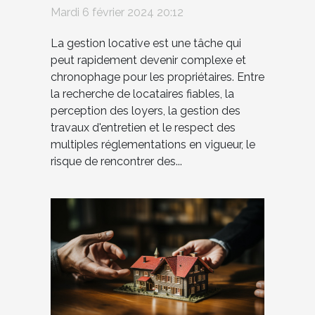
peut protéger les
Mardi 6 février 2024 20:12
propriétaires contre les
risques financiers
La gestion locative est une tâche qui
peut rapidement devenir complexe et
chronophage pour les propriétaires. Entre
la recherche de locataires fiables, la
perception des loyers, la gestion des
travaux d'entretien et le respect des
multiples réglementations en vigueur, le
risque de rencontrer des...