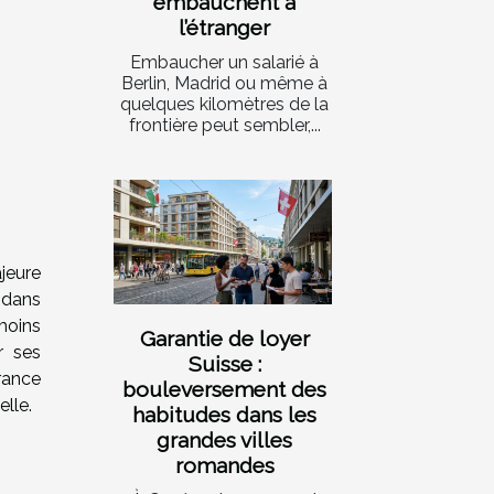
embauchent à
l’étranger
Embaucher un salarié à
Berlin, Madrid ou même à
quelques kilomètres de la
frontière peut sembler,...
jeure
 dans
moins
Garantie de loyer
r ses
Suisse :
rance
bouleversement des
lle.
habitudes dans les
grandes villes
romandes