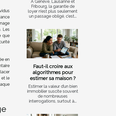
À Genève, Lausanne et
Fribourg, la garantie de
vidus
loyer n’est plus seulement
un passage obligé, c’est...
rance
ômage
. Les
e que
urité
ée en
taire
Faut-il croire aux
algorithmes pour
lacer
estimer sa maison ?
 et le
haque
Estimer la valeur d’un bien
immobilier suscite souvent
de nombreuses
interrogations, surtout à...
ge