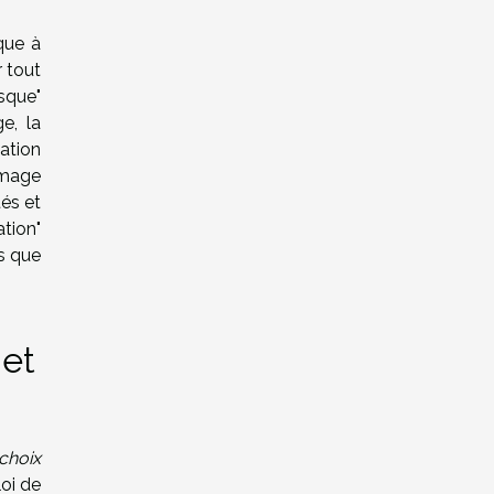
que à
r tout
sque"
e, la
xation
ômage
és et
ation"
ns que
 et
choix
loi de