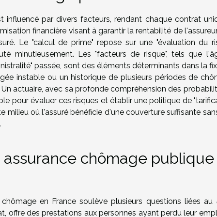
 influencé par divers facteurs, rendant chaque contrat uni
imisation financière visant à garantir la rentabilité de l'assureu
suré. Le "calcul de prime" repose sur une "évaluation du ri
ruté minutieusement. Les "facteurs de risque", tels que l'âg
"sinistralité" passée, sont des éléments déterminants dans la fi
ugée instable ou un historique de plusieurs périodes de ch
. Un actuaire, avec sa profonde compréhension des probabilit
le pour évaluer ces risques et établir une politique de "tarific
uste milieu où l'assuré bénéficie d'une couverture suffisante sa
.
 : assurance chômage publique
 chômage en France soulève plusieurs questions liées au
tat, offre des prestations aux personnes ayant perdu leur emp