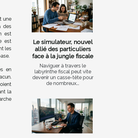
t une
à des
n est
e est
Le simulateur, nouvel
allié des particuliers
nt les
face à la jungle fiscale
base.
Naviguer à travers le
es en
labyrinthe fiscal peut vite
hacun.
devenir un casse-tête pour
de nombreux...
oient
nt la
arche