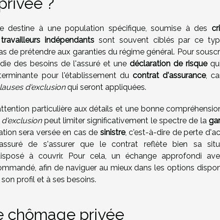
privée ?
e destine à une population spécifique, soumise à des
cr
s
travailleurs indépendants
sont souvent ciblés par ce ty
as de prétendre aux garanties du régime général. Pour souscri
ie des besoins de l'assuré et une
déclaration de risque
qui
déterminante pour l'établissement du
contrat d'assurance
, ca
lauses d'exclusion
qui seront appliquées.
attention particulière aux détails et une bonne compréhensio
 d'exclusion
peut limiter significativement le spectre de la
gar
sation sera versée en cas de
sinistre
, c'est-à-dire de perte d'ac
l'assuré de s'assurer que le contrat reflète bien sa situ
t disposé à couvrir. Pour cela, un échange approfondi av
commandé, afin de naviguer au mieux dans les options dispon
son profil et à ses besoins.
ce chômage privée