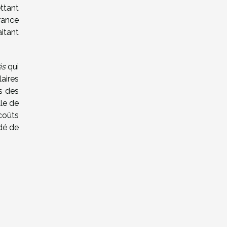
ttant
urance
itant
és
qui
aires
s des
le de
coûts
dé de