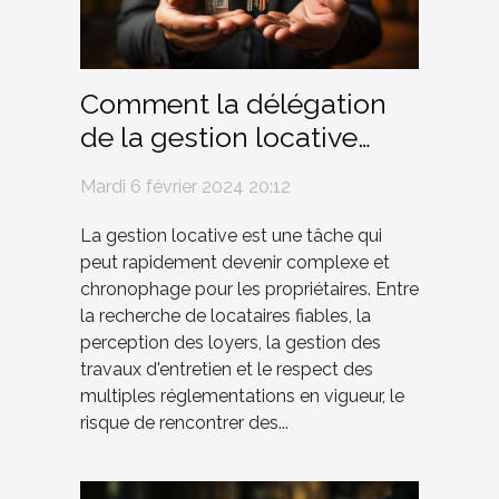
Comment la délégation
de la gestion locative
peut protéger les
Mardi 6 février 2024 20:12
propriétaires contre les
risques financiers
La gestion locative est une tâche qui
peut rapidement devenir complexe et
chronophage pour les propriétaires. Entre
la recherche de locataires fiables, la
perception des loyers, la gestion des
travaux d'entretien et le respect des
multiples réglementations en vigueur, le
risque de rencontrer des...