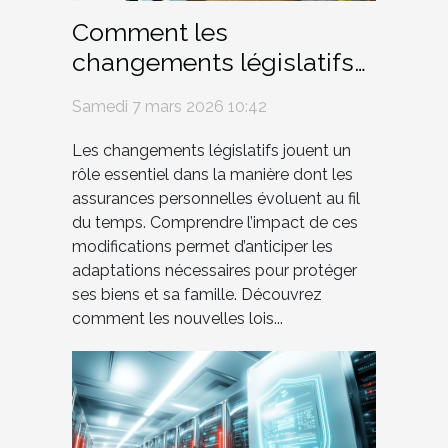
Comment les
changements législatifs
influencent-ils les
Samedi 7 mars 2026 10:42
assurances personnelles
?
Les changements législatifs jouent un
rôle essentiel dans la manière dont les
assurances personnelles évoluent au fil
du temps. Comprendre l’impact de ces
modifications permet d’anticiper les
adaptations nécessaires pour protéger
ses biens et sa famille. Découvrez
comment les nouvelles lois...