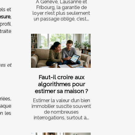
À Genève, Lausanne et
Fribourg, la garantie de
ls et
loyer n’est plus seulement
sure,
un passage obligé, c’est...
rofil
traite
res et
Faut-il croire aux
algorithmes pour
estimer sa maison ?
iées,
Estimer la valeur d’un bien
haque
immobilier suscite souvent
de nombreuses
en les
interrogations, surtout à...