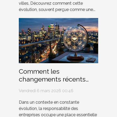
villes. Découvrez comment cette
évolution, souvent perçue comme une...
Comment les
changements récents
affectent-ils la
Vendredi 6 mars 2026 00:46
responsabilité des
entreprises ?
Dans un contexte en constante
évolution, la responsabilité des
entreprises occupe une place essentielle