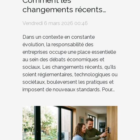
Comment les
changements récents
affectent-ils la
Vendredi 6 mars 2026 00:46
responsabilité des
entreprises ?
Dans un contexte en constante
évolution, la responsabilité des
entreprises occupe une place essentielle
au sein des débats économiques et
sociaux. Les changements récents, qu'ils
soient réglementaires, technologiques ou
sociétaux, bouleversent les pratiques et
imposent de nouveaux standards. Pour...