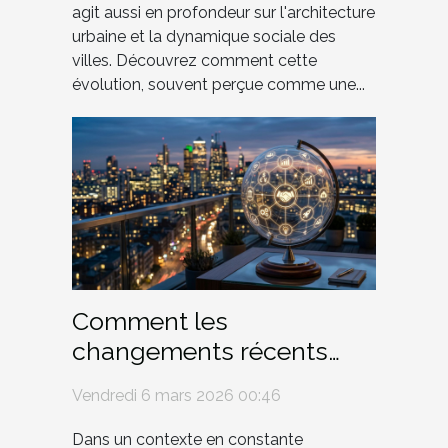
agit aussi en profondeur sur l'architecture
urbaine et la dynamique sociale des
villes. Découvrez comment cette
évolution, souvent perçue comme une...
Comment les
changements récents
affectent-ils la
Vendredi 6 mars 2026 00:46
responsabilité des
entreprises ?
Dans un contexte en constante