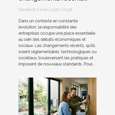
affectent-ils la
Vendredi 6 mars 2026 00:46
responsabilité des
entreprises ?
Dans un contexte en constante
évolution, la responsabilité des
entreprises occupe une place essentielle
au sein des débats économiques et
sociaux. Les changements récents, qu'ils
soient réglementaires, technologiques ou
sociétaux, bouleversent les pratiques et
imposent de nouveaux standards. Pour...