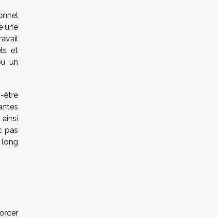
onnel
ce une
ravail
ls et
ou un
n-être
antes
ainsi
nc pas
 long
orcer