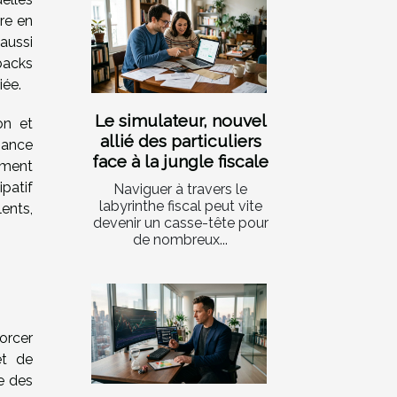
re en
aussi
dbacks
iée.
Le simulateur, nouvel
on et
allié des particuliers
sance
face à la jungle fiscale
iment
patif
Naviguer à travers le
labyrinthe fiscal peut vite
lents,
devenir un casse-tête pour
de nombreux...
orcer
et de
ce des