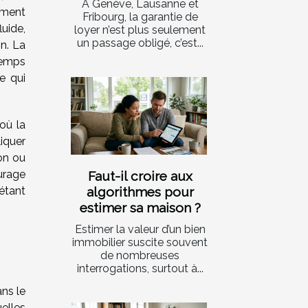
À Genève, Lausanne et
ement
Fribourg, la garantie de
uide,
loyer n’est plus seulement
un passage obligé, c’est...
on. La
temps
e qui
 où la
liquer
on ou
urage
Faut-il croire aux
algorithmes pour
étant
estimer sa maison ?
Estimer la valeur d’un bien
immobilier suscite souvent
de nombreuses
interrogations, surtout à...
ns le
uelles