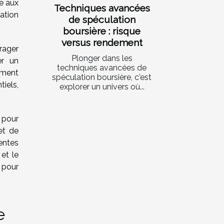
e aux
Techniques avancées
ation
de spéculation
boursière : risque
versus rendement
rager
Plonger dans les
er un
techniques avancées de
ement
spéculation boursière, c'est
tiels,
explorer un univers où...
 pour
et de
entes
et le
 pour
e