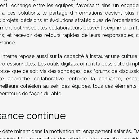
litent l’échange entre les équipes, favorisant ainsi un engag
à ces solutions, le partage d’informations devient plus fl
projets, décisions et évolutions stratégiques de l’organisati
ment optimisée : les collaborateurs peuvent s’exprimer en 
ns, et recevoir des retours rapides de leurs responsables, c
enance.
 interne repose aussi sur la capacité à instaurer une culture
fessionnelles. Les outils digitaux offrent la possibilité d’imp
eprise, que ce soit via des sondages, des forums de discussi
ette approche collaborative renforce la confiance, enco
 meilleure cohésion au sein des équipes, tous ces éléments 
borateurs de façon durable.
ssance continue
 déterminant dans la motivation et l’engagement salariés. Da
cipatif, la valorisation des efforts et des réussites individ