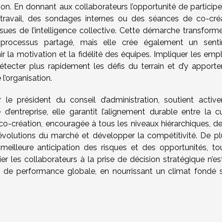
tion. En donnant aux collaborateurs l’opportunité de participe
 travail, des sondages internes ou des séances de co-créa
 issues de l’intelligence collective. Cette démarche transfor
processus partagé, mais elle crée également un sent
ir la motivation et la fidélité des équipes. Impliquer les em
tecter plus rapidement les défis du terrain et d’y apporte
l’organisation.
le président du conseil d’administration, soutient activ
e d’entreprise, elle garantit l’alignement durable entre la c
a co-création, encouragée à tous les niveaux hiérarchiques, d
évolutions du marché et développer la compétitivité. De plu
meilleure anticipation des risques et des opportunités, to
ier les collaborateurs à la prise de décision stratégique n’e
 de performance globale, en nourrissant un climat fondé s