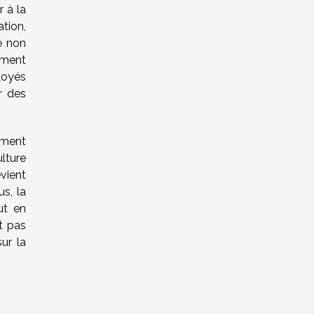
r à la
tion,
me non
iment
ployés
r des
ement
ulture
evient
s, la
ut en
st pas
ur la